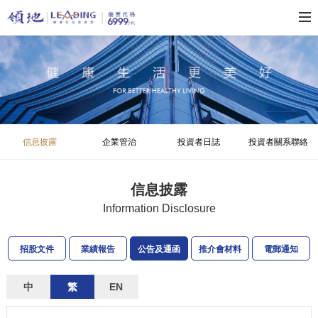
信息披露
企業管治
投資者日誌
投資者關系聯絡
信息披露
Information Disclosure
招股文件
業績報告
公告及通函
推介會材料
電郵通知
中
繁
EN